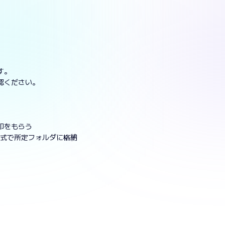
す。
認ください。
印をもらう
形式で所定フォルダに格納