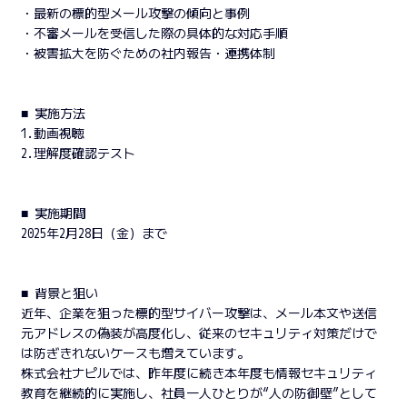
・最新の標的型メール攻撃の傾向と事例
・不審メールを受信した際の具体的な対応手順
・被害拡大を防ぐための社内報告・連携体制
■ 実施方法
1.動画視聴
2.理解度確認テスト
■ 実施期間
2025年2月28日（金）まで
■ 背景と狙い
近年、企業を狙った標的型サイバー攻撃は、メール本文や送信
元アドレスの偽装が高度化し、従来のセキュリティ対策だけで
は防ぎきれないケースも増えています。
株式会社ナピルでは、昨年度に続き本年度も情報セキュリティ
教育を継続的に実施し、社員一人ひとりが“人の防御壁”として