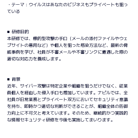
・テーマ：ウイルスはあなたのビジネスもプライベートも狙っ
ている
■ 研修目的
本研修では、標的型攻撃の手口（メールの添付ファイルやウェ
ブサイトの悪用など）や個人を狙った感染方法など、最新の脅
威事例を学び、社員が不審メールや不審リンクに遭遇した際の
適切な対応力を養成します。
■ 背景
近年、サイバー攻撃は特定企業や組織を狙うだけでなく、従業
員個人を経由した侵入手口も増加しています。ナピルでは、全
社員が日常業務とプライベート双方においてセキュリティ意識
を持ち、即時かつ適切な判断ができることが、組織全体の防御
力向上に不可欠と考えています。そのため、継続的かつ実践的
な情報セキュリティ研修を今後も実施してまいります。