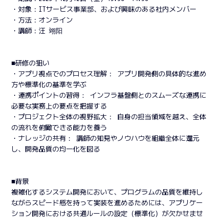
・対象：ITサービス事業部、および興味のある社内メンバー
・方法：オンライン
・講師：汪 翊阳
■研修の狙い
・アプリ視点でのプロセス理解： アプリ開発側の具体的な進め
方や標準化の基準を学ぶ
・連携ポイントの習得： インフラ基盤側とのスムーズな連携に
必要な実務上の要点を把握する
・プロジェクト全体の視野拡大： 自身の担当領域を越え、全体
の流れを俯瞰できる能力を養う
・ナレッジの共有： 講師の知見やノウハウを組織全体に還元
し、開発品質の均一化を図る
■背景
複雑化するシステム開発において、プログラムの品質を維持し
ながらスピード感を持って実装を進めるためには、アプリケー
ション開発における共通ルールの設定（標準化）が欠かせませ