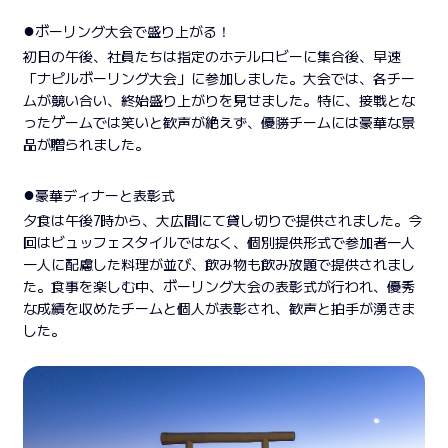
●
ボーリング大会で盛り上がる！
初日の午後、社員たちは指定のホテルロビーに集合後、早速
「ナピルボーリング大会」に参加しました。大会では、各チー
ムが競い合い、終始盛り上がりを見せました。特に、接戦とな
ったゲームでは笑いと歓声が絶えず、優勝チームには豪華な景
品が贈られました。
●
豪華ディナーと表彰式
夕食は午後7時から、大広間にて貸し切りで提供されました。今
回はビュッフェスタイルではなく、個別提供形式で参加者一人
一人に配慮した料理が並び、飲み物も飲み放題で提供されまし
た。食事を楽しむ中、ボーリング大会の表彰式が行われ、優秀
な成績を収めたチームと個人が表彰され、歓声と拍手が湧きま
した。