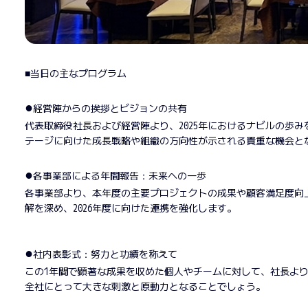
■当日の主なプログラム
●
経営陣からの挨拶とビジョンの共有
代表取締役社長および経営陣より、2025年におけるナビルの歩
テージに向けた成長戦略や組織の方向性が示される貴重な機会と
●
各事業部による年間報告：未来への一歩
各事業部より、本年度の主要プロジェクトの成果や顧客満足度向
解を深め、2026年度に向けた連携を強化します。
●
社内表彰式：努力と功績を称えて
この1年間で顕著な成果を収めた個人やチームに対して、社長よ
全社にとって大きな刺激と原動力となることでしょう。