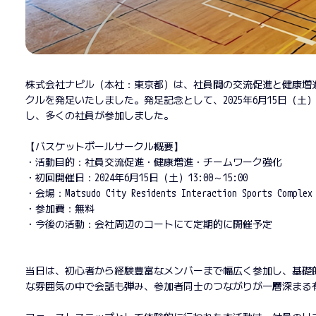
株式会社ナピル（本社：東京都）は、社員間の交流促進と健康増
クルを発足いたしました。発足記念として、2025年6月15日（
し、多くの社員が参加しました。
【バスケットボールサークル概要】
・活動目的：社員交流促進・健康増進・チームワーク強化
・初回開催日：2024年6月15日（土）13:00～15:00
・会場：Matsudo City Residents Interaction Sports
・参加費：無料
・今後の活動：会社周辺のコートにて定期的に開催予定
当日は、初心者から経験豊富なメンバーまで幅広く参加し、基礎
な雰囲気の中で会話も弾み、参加者同士のつながりが一層深まる