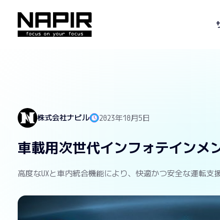
株式会社ナピル
2023年10月5日
車載用次世代インフォテインメ
高度なUXと車内統合機能により、快適かつ安全な運転支