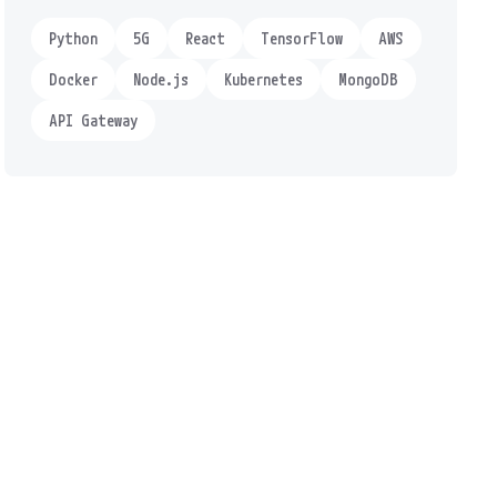
Python
5G
React
TensorFlow
AWS
Docker
Node.js
Kubernetes
MongoDB
API Gateway