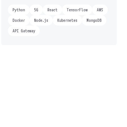
Python
5G
React
TensorFlow
AWS
Docker
Node.js
Kubernetes
MongoDB
API Gateway