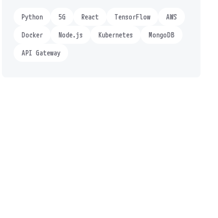
Python
5G
React
TensorFlow
AWS
Docker
Node.js
Kubernetes
MongoDB
API Gateway