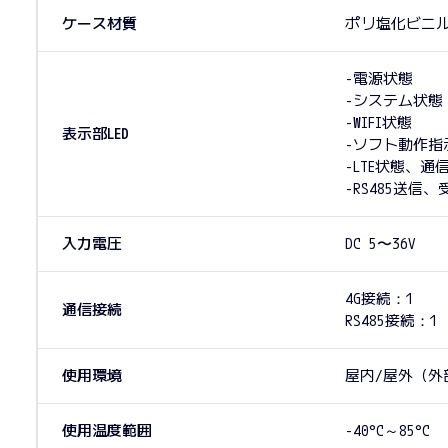
ケース材質
ポリ塩化ビニル
-電源状態
-システム状態
-WIFI状態
表示部LED
-ソフト動作指
-LTE状態、通
-RS485送信
入力電圧
DC 5〜36V
4G接続：1
通信接続
RS485接続：1
使用環境
屋内/屋外（外
使用温度範囲
-40°C～85°C