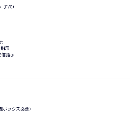
（PVC）
示
信指示
、受信指示
部ボックス必要）