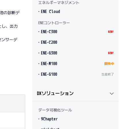
エネルギーマネジメント
・ENE Cloud
電池の診断デ
ENEコントローラー
とし、出力
・ENE-C300
NEW!
センサーデ
・ENE-C200
・ENE-G300
NEW!
・ENE-M100
開発中
・ENE-G100
生産終了
DXソリューション
データ可視化ツール
・9Chapter