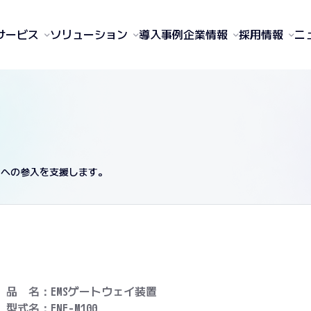
サービス
ソリューション
導入事例
企業情報
採用情報
ニ
場への参入を支援します。
品 名：EMSゲートウェイ装置
型式名：ENE-M100