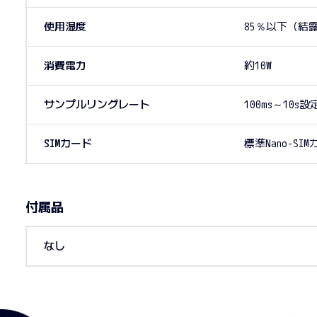
使用湿度
85％以下（結
消費電力
約10W
サンプルリングレート
100ms～10s
SIMカード
標準Nano-SI
付属品
なし